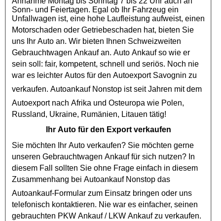
Annahme Montag bis Sonntag 7 bis 22 Uhr auch an
Sonn- und Feiertagen. Egal ob Ihr Fahrzeug ein
Unfallwagen ist, eine hohe Laufleistung aufweist, einen
Motorschaden
oder
Getriebeschaden
hat, bieten Sie
uns Ihr Auto an. Wir bieten Ihnen Schweizweiten
Gebrauchtwagen Ankauf
an. Auto Ankauf so wie er
sein soll: fair, kompetent, schnell und seriös. Noch nie
war es leichter Autos für den
Autoexport
Savognin zu
verkaufen.
Autoankauf
Nonstop ist seit Jahren mit dem
Autoexport
nach Afrika und Osteuropa wie Polen,
Russland, Ukraine, Rumänien, Litauen tätig!
Ihr Auto für den Export verkaufen
Sie möchten Ihr Auto verkaufen? Sie möchten gerne
unseren
Gebrauchtwagen Ankauf
für sich nutzen? In
diesem Fall sollten Sie ohne Frage einfach in diesem
Zusammenhang bei
Autoankauf
Nonstop das
Autoankauf
-Formular zum Einsatz bringen oder uns
telefonisch kontaktieren. Nie war es einfacher, seinen
gebrauchten
PKW Ankauf
/
LKW Ankauf
zu verkaufen.