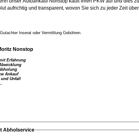
 denn unser
Autoankauf
Nonstop kauft Ihren
PKW
auf und dies zu
lut aufrichtig und transparent, wovon Sie sich zu jeder Zeit ü
Gutachter Inserat oder Vermittlung Gebühren.
oritz
Nonstop
mit Erfahrung
 Abwicklung
Abholung
kw Ankauf
 und Unfall
..
t Abholservice