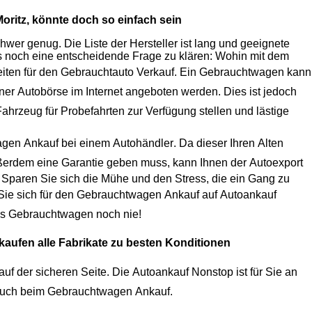
oritz
, könnte doch so einfach sein
er genug. Die Liste der Hersteller ist lang und geeignete
Modelle gibt es viele. Wenn die Wahl getroffen ist, ist oftmals noch eine entscheidende Frage zu klären: Wohin mit dem
eiten für den
Gebrauchtauto Verkauf
. Ein Gebrauchtwagen kann
iner
Autobörse
im Internet angeboten werden. Dies ist jedoch
Fahrzeug
für Probefahrten zur Verfügung stellen und lästige
agen Ankauf
bei einem
Autohändler
. Da dieser Ihren Alten
erdem eine Garantie geben muss, kann Ihnen der
Autoexport
 Sparen Sie sich die Mühe und den Stress, die ein Gang zu
ie sich für den
Gebrauchtwagen Ankauf
auf
Autoankauf
es
Gebrauchtwagen
noch nie!
kaufen alle Fabrikate zu besten Konditionen
uf der sicheren Seite. Die
Autoankauf
Nonstop ist für Sie an
hnen optimalen Service, auch beim
Gebrauchtwagen Ankauf
.