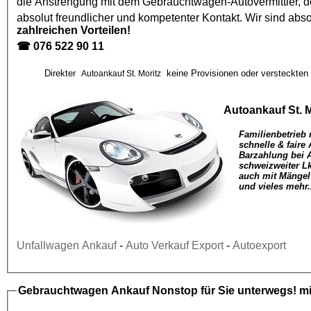
die Anstrengung mit dem
Gebrauchtwagen
-Autovermittler,
absolut freundlicher und kompetenter Kontakt. Wir sind abso
zahlreichen Vorteilen!
☎
076 522 90 11
Direkter
keine Provisionen oder versteckten 
Autoankauf St. Moritz
Autoankauf St. M
Familienbetrieb 
schnelle & faire
Barzahlung bei 
schweizweiter L
auch mit Mängel
und vieles mehr.
Unfallwagen Ankauf
-
Auto Verkauf Export
-
Autoexport
Gebrauchtwagen Ankauf
Nonstop für Sie unterwegs! mi