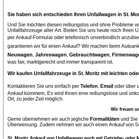
Sie haben sich entschieden Ihren
Unfallwagen in St. Mor
Und Sie möchten diesen reibungslos und ohne Probleme ver
Unfallfahrzeuge aller Art. Bieten Sie uns heute noch Ihren 
per Ankauf-Formular oder telefonisch unverbindlich anzubie
garantieren wir für einen Ankauf? Wir machen beim
Autoank
Neuwagen
,
Jahreswagen
,
Gebrauchtwagen
,
Firmenwag
was fair, marktgerecht und immer transparent ist.
Wir kaufen
Unfallfahrzeuge in St. Moritz
mit leichten ode
Kontaktieren Sie uns einfach per
Telefon
,
Email
oder über 
Ankauf kümmern. Es wird Ihnen eine reibungslose und unkomplizierte Abwicklung Garantiert und Besichtigungen auch vor
Ort, zu jeder Zeit möglich.
Wir freuen u
Gerne übernehmen wir auch jegliche
Formalitäten
und Sie 
St. Moritz
Ankauf von Unfallwagen
auch mit Getriebe- oder 