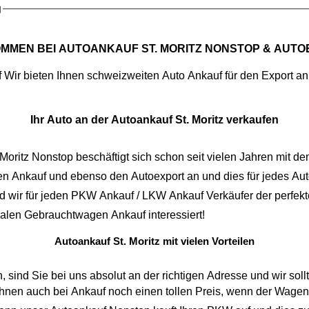
g
OMMEN BEI
AUTOANKAUF ST. MORITZ NONSTOP
& AUTO
f
Ihr Auto an der Autoankauf St. Moritz verkaufen
 Moritz Nonstop
n Ankauf
und ebenso den
Autoexport
an und dies für jedes Auto. Bei uns spielt es gar keine Rolle, ob ihr Fahrzeug einen
hat. Darum sind wir für jeden
PKW Ankauf
/
LKW Ankauf
Verkäufer der perfekt
malen
Gebrauchtwagen Ankauf
interessiert!
Autoankauf St. Moritz mit vielen Vorteilen
 Sie bei uns absolut an der richtigen Adresse und wir sollten uns 
 bei Ankauf noch einen tollen Preis, wenn der Wagen eine große Laufleistung aufweist. Bei u