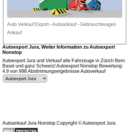
Auto Verkauf Export
-
Autoankauf
-
Gebrauchtwagen
Ankauf
Autoexport Jura, Weiter Information zu Autoexport
Nonstop
Autoexport Jura und Verkauf alle Fahrzeuge in Zürich Bern
Basel und ganz Schweiz! Autoexport Nonstop Bewertung:
4.9 von 998 Abstimmungsergebnisse
Autoverkauf
Autoexport Jura - Auto Ankauf - Gebrauchtwagen Ankauf - Autoankauf Jura -
PKW Ankauf - Motorschaden Ankauf - Unfallwagen Ankauf - LKW Ankauf -
Autoexport - Autoankauf - Auto Ankauf - Gebrauchtwagen - PKW -
4
.
9
-
Motorschaden - Unfallwagen - LKW - Auto - Ankauf - Nutzfahrzeuge Ankauf -
Autoentsorgung - Auto verschrotten -Transporter Ankauf - Autoankauf Export -
9
9
8
- Altwagen Ankauf - Motorschaden Ankauf
Autoankauf Jura Nonstop Copyright ©
Autoexport Jura