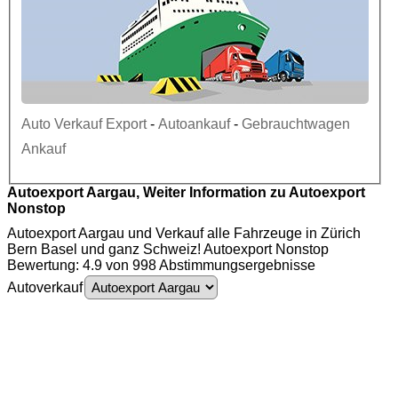
Auto Verkauf Export
-
Autoankauf
-
Gebrauchtwagen
Ankauf
Autoexport Aargau, Weiter Information zu Autoexport
Nonstop
Autoexport Aargau und Verkauf alle Fahrzeuge in Zürich
Bern Basel und ganz Schweiz! Autoexport Nonstop
Bewertung: 4.9 von 998 Abstimmungsergebnisse
Autoverkauf
Autoexport Aargau - Auto Ankauf - Gebrauchtwagen Ankauf - Autoankauf
Aargau - PKW Ankauf - Motorschaden Ankauf - Unfallwagen Ankauf - LKW
Ankauf - Autoexport - Autoankauf - Auto Ankauf - Gebrauchtwagen - PKW -
4
.
9
-
Motorschaden - Unfallwagen - LKW - Auto - Ankauf - Nutzfahrzeuge Ankauf -
Autoentsorgung - Auto verschrotten -Transporter Ankauf - Autoankauf Export -