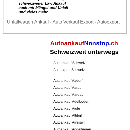
schweizweiter Lkw Ankauf
auch mit Mängel und Unfall
und vieles mehr...
Unfallwagen Ankauf
-
Auto Verkauf Export
-
Autoexport
Autoankauf
Nonstop
.
ch
Schweizweit unterwegs
Autoankauf Schweiz
Autoexport Schweiz
Autoankauf Aadorf
Autoankauf Aarau
Autoankauf Aargau
Autoankauf Adelboden
Autoankauf Aigle
Autoankauf Altdorf
Autoankauf Amriswil
Autoankauf Andelfingen