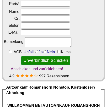
Preis*
Name
Ort
Telefon
E-Mail
Bemerkung
AGB
Unfall
Ja
Nein
Klima
Abschicken und zurücklehnen!
★★★★☆
4.9
997 Rezensionen
Autoankauf Romanshorn
Nonstop, Kostenloser?
Abholung
WILLKOMMEN BEI
AUTOANKAUF ROMANSHORN