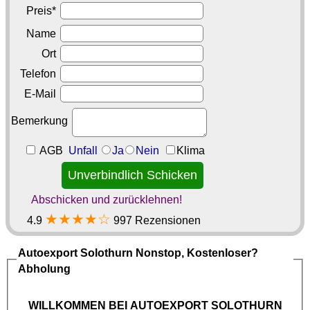
Preis*
Name
Ort
Telefon
E-Mail
Bemerkung
AGB
Unfall
Ja
Nein
Klima
Abschicken und zurücklehnen!
★★★★☆
4.9
997 Rezensionen
Autoexport Solothurn
Nonstop, Kostenloser?
Abholung
WILLKOMMEN BEI
AUTOEXPORT SOLOTHURN