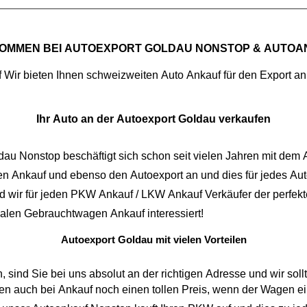
OMMEN BEI
AUTOEXPORT GOLDAU NONSTOP
& AUTOA
f
Ihr Auto an der Autoexport Goldau verkaufen
ldau Nonstop
n Ankauf
und ebenso den
Autoexport
an und dies für jedes Auto. Bei uns spielt es gar keine Rolle, ob ihr Fahrzeug einen
hat. Darum sind wir für jeden
PKW Ankauf
/
LKW Ankauf
Verkäufer der perfekt
malen
Gebrauchtwagen Ankauf
interessiert!
Autoexport Goldau mit vielen Vorteilen
 Sie bei uns absolut an der richtigen Adresse und wir sollten uns 
Ankauf noch einen tollen Preis, wenn der Wagen eine große Laufleistung aufweist. Bei uns spare