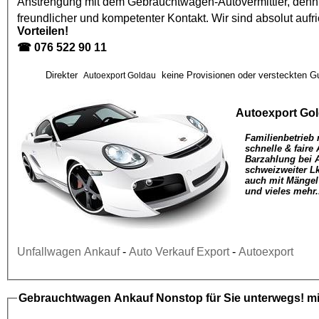
Anstrengung mit dem
Gebrauchtwagen
-Autovermittler, den
freundlicher und kompetenter Kontakt. Wir sind absolut aufr
Vorteilen!
☎
076 522 90 11
Direkter
keine Provisionen oder versteckten Gu
Autoexport Goldau
Autoexport Go
Familienbetrieb 
schnelle & faire
Barzahlung bei 
schweizweiter L
auch mit Mängel
und vieles mehr.
Unfallwagen Ankauf
-
Auto Verkauf Export
-
Autoexport
Gebrauchtwagen Ankauf
Nonstop für Sie unterwegs! mi