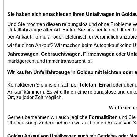
Sie haben sich entschieden Ihren
Unfallwagen in Golda
Und Sie möchten diesen reibungslos und ohne Probleme ver
Unfallfahrzeuge aller Art. Bieten Sie uns heute noch Ihren 
per Ankauf-Formular oder telefonisch unverbindlich anzubie
wir für einen Ankauf? Wir machen beim
Autoankauf
Jahreswagen
,
Gebrauchtwagen
,
Firmenwagen
oder
Unf
marktgerecht und immer transparent ist.
Wir kaufen
Unfallfahrzeuge in Goldau
mit leichten oder
Kontaktieren Sie uns einfach per
Telefon
,
Email
oder über 
Ankauf kümmern. Es wird Ihnen eine reibungslose und unkomplizierte Abwicklung Garantiert und Besichtigungen auch vor
Ort, zu jeder Zeit möglich.
Wir freuen u
Gerne übernehmen wir auch jegliche
Formalitäten
und Sie 
Goldau
Ankauf von Unfallwagen
auch mit Getriebe- oder Mo