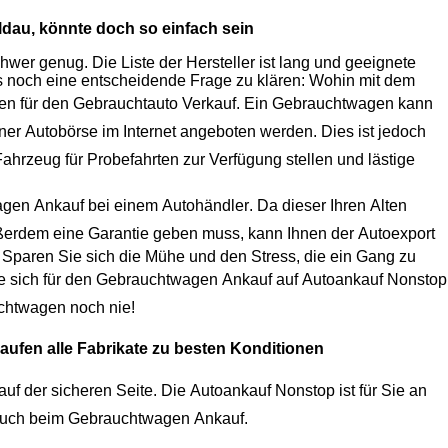
ldau
, könnte doch so einfach sein
er genug. Die Liste der Hersteller ist lang und geeignete
Modelle gibt es viele. Wenn die Wahl getroffen ist, ist oftmals noch eine entscheidende Frage zu klären: Wohin mit dem
ten für den
Gebrauchtauto Verkauf
. Ein Gebrauchtwagen kann
iner
Autobörse
im Internet angeboten werden. Dies ist jedoch
Fahrzeug
für Probefahrten zur Verfügung stellen und lästige
agen Ankauf
bei einem
Autohändler
. Da dieser Ihren Alten
erdem eine Garantie geben muss, kann Ihnen der
Autoexport
 Sparen Sie sich die Mühe und den Stress, die ein Gang zu
 sich für den
Gebrauchtwagen Ankauf
auf
Autoankauf
Nonstop
chtwagen
noch nie!
aufen alle Fabrikate zu besten Konditionen
uf der sicheren Seite. Die
Autoankauf
Nonstop ist für Sie an
hnen optimalen Service, auch beim
Gebrauchtwagen Ankauf
.