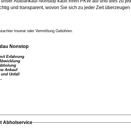
n unser
Autoankauf
Nonstop kauft Ihren
PKW
auf und dies zu jedw
ichtig und transparent, wovon Sie sich zu jeder Zeit überzeuge
tachter Inserat oder Vermittlung Gebühren.
ldau
Nonstop
mit Erfahrung
 Abwicklung
Abholung
kw Ankauf
 und Unfall
..
t Abholservice