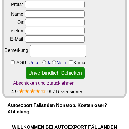
Preis*
Name
Ort
Telefon
E-Mail
Bemerkung
AGB
Unfall
Ja
Nein
Klima
Abschicken und zurücklehnen!
★★★★☆
4.9
997 Rezensionen
Autoexport Fällanden
Nonstop, Kostenloser?
Abholung
WILLKOMMEN BEI
AUTOEXPORT FÄLLANDEN