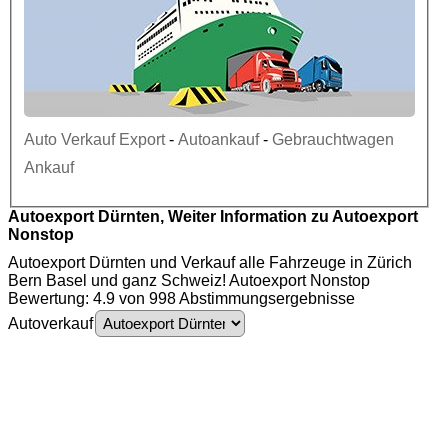
Auto Verkauf Export
-
Autoankauf
-
Gebrauchtwagen
Ankauf
Autoexport Dürnten, Weiter Information zu Autoexport
Nonstop
Autoexport Dürnten und Verkauf alle Fahrzeuge in Zürich
Bern Basel und ganz Schweiz! Autoexport Nonstop
Bewertung: 4.9 von 998 Abstimmungsergebnisse
Autoverkauf
Autoexport Dürnten - Auto Ankauf - Gebrauchtwagen Ankauf - Autoankauf
Dürnten - PKW Ankauf - Motorschaden Ankauf - Unfallwagen Ankauf - LKW
Ankauf - Autoexport - Autoankauf - Auto Ankauf - Gebrauchtwagen - PKW -
4
.
9
-
Motorschaden - Unfallwagen - LKW - Auto - Ankauf - Nutzfahrzeuge Ankauf -
Autoentsorgung - Auto verschrotten -Transporter Ankauf - Autoankauf Export -