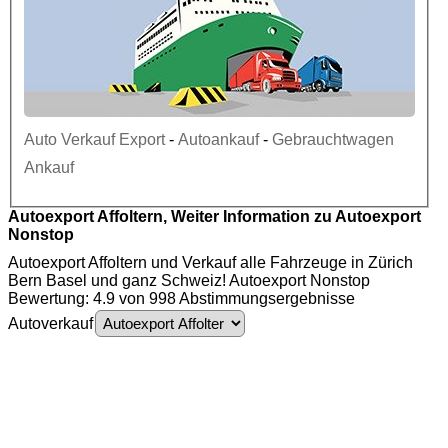
Auto Verkauf Export
-
Autoankauf
-
Gebrauchtwagen
Ankauf
Autoexport Affoltern, Weiter Information zu Autoexport
Nonstop
Autoexport Affoltern und Verkauf alle Fahrzeuge in Zürich
Bern Basel und ganz Schweiz! Autoexport Nonstop
Bewertung: 4.9 von 998 Abstimmungsergebnisse
Autoverkauf
Autoexport Affoltern - Auto Ankauf - Gebrauchtwagen Ankauf - Autoankauf
Affoltern - PKW Ankauf - Motorschaden Ankauf - Unfallwagen Ankauf - LKW
Ankauf - Autoexport - Autoankauf - Auto Ankauf - Gebrauchtwagen - PKW -
4
.
9
-
Motorschaden - Unfallwagen - LKW - Auto - Ankauf - Nutzfahrzeuge Ankauf -
Autoentsorgung - Auto verschrotten -Transporter Ankauf - Autoankauf Export -