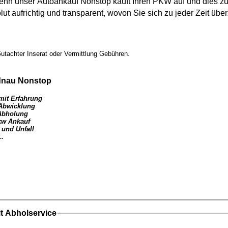
 denn unser
Autoankauf
Nonstop kauft Ihren
PKW
auf und dies zu
lut aufrichtig und transparent, wovon Sie sich zu jeder Zeit ü
utachter Inserat oder Vermittlung Gebühren.
dnau
Nonstop
mit Erfahrung
 Abwicklung
Abholung
kw Ankauf
 und Unfall
..
t Abholservice