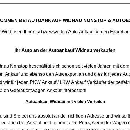
KOMMEN BEI
AUTOANKAUF WIDNAU NONSTOP
& AUTOE
f
Ihr Auto an der Autoankauf Widnau verkaufen
dnau Nonstop
n Ankauf
und ebenso den
Autoexport
an und dies für jedes Auto. Bei uns spielt es gar keine Rolle, ob ihr Fahrzeug einen
hat. Darum sind wir für jeden
PKW Ankauf
/
LKW Ankauf
Verkäufer der perfekt
malen
Gebrauchtwagen Ankauf
interessiert!
Autoankauf Widnau mit vielen Vorteilen
 Sie bei uns absolut an der richtigen Adresse und wir sollten uns 
i Ankauf noch einen tollen Preis, wenn der Wagen eine große Laufleistung aufweist. Bei uns 