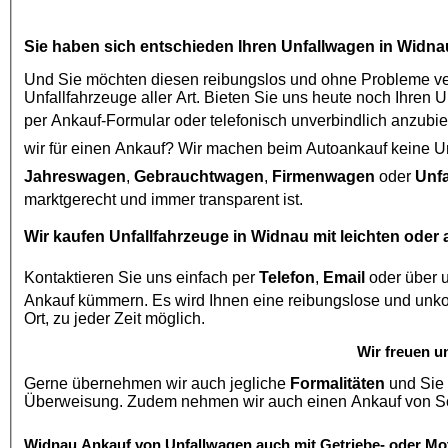
Sie haben sich entschieden Ihren
Unfallwagen in Widna
Und Sie möchten diesen reibungslos und ohne Probleme ver
Unfallfahrzeuge aller Art. Bieten Sie uns heute noch Ihren 
per Ankauf-Formular oder telefonisch unverbindlich anzubie
wir für einen Ankauf? Wir machen beim
Autoankauf
Jahreswagen
,
Gebrauchtwagen
,
Firmenwagen
oder
Unf
marktgerecht und immer transparent ist.
Wir kaufen
Unfallfahrzeuge in Widnau
mit leichten oder
Kontaktieren Sie uns einfach per
Telefon
,
Email
oder über 
Ankauf kümmern. Es wird Ihnen eine reibungslose und unkomplizierte Abwicklung Garantiert und Besichtigungen auch vor
Ort, zu jeder Zeit möglich.
Wir freuen u
Gerne übernehmen wir auch jegliche
Formalitäten
und Sie 
Widnau
Ankauf von Unfallwagen
auch mit Getriebe- oder Mo