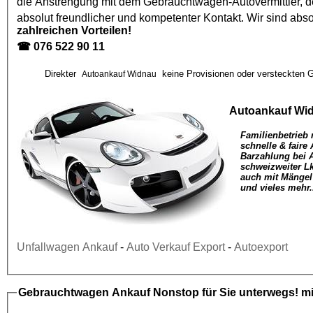
die Anstrengung mit dem
Gebrauchtwagen
-Autovermittler,
absolut freundlicher und kompetenter Kontakt. Wir sind abso
zahlreichen Vorteilen!
☎
076 522 90 11
Direkter
keine Provisionen oder versteckten G
Autoankauf Widnau
Autoankauf Wi
Familienbetrieb 
schnelle & faire
Barzahlung bei 
schweizweiter L
auch mit Mängel
und vieles mehr.
Unfallwagen Ankauf
-
Auto Verkauf Export
-
Autoexport
Gebrauchtwagen Ankauf
Nonstop für Sie unterwegs! mi