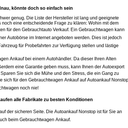
dnau
, könnte doch so einfach sein
er genug. Die Liste der Hersteller ist lang und geeignete
Modelle gibt es viele. Wenn die Wahl getroffen ist, ist oftmals noch eine entscheidende Frage zu klären: Wohin mit dem
ten für den
Gebrauchtauto Verkauf
. Ein Gebrauchtwagen kann
iner
Autobörse
im Internet angeboten werden. Dies ist jedoch
Fahrzeug
für Probefahrten zur Verfügung stellen und lästige
agen Ankauf
bei einem
Autohändler
. Da dieser Ihren Alten
erdem eine Garantie geben muss, kann Ihnen der
Autoexport
 Sparen Sie sich die Mühe und den Stress, die ein Gang zu
e sich für den
Gebrauchtwagen Ankauf
auf
Autoankauf
Nonstop
chtwagen
noch nie!
kaufen alle Fabrikate zu besten Konditionen
uf der sicheren Seite. Die
Autoankauf
Nonstop ist für Sie an
hnen optimalen Service, auch beim
Gebrauchtwagen Ankauf
.