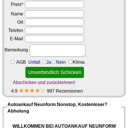
Preis*
Name
Ort
Telefon
E-Mail
Bemerkung
AGB
Unfall
Ja
Nein
Klima
Abschicken und zurücklehnen!
★★★★☆
4.9
997 Rezensionen
Autoankauf Neunform
Nonstop, Kostenloser?
Abholung
WILLKOMMEN BEI
AUTOANKAUF NEUNFORM