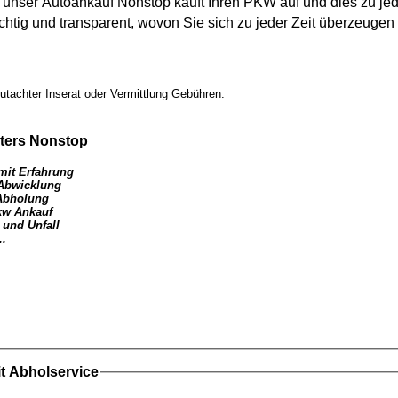
n unser
Autoankauf
Nonstop kauft Ihren
PKW
auf und dies zu jedw
ichtig und transparent, wovon Sie sich zu jeder Zeit überzeuge
utachter Inserat oder Vermittlung Gebühren.
ters
Nonstop
mit Erfahrung
 Abwicklung
Abholung
kw Ankauf
 und Unfall
..
t Abholservice