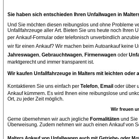
Sie haben sich entschieden Ihren
Unfallwagen in Malter
Und Sie möchten diesen reibungslos und ohne Probleme ver
Unfallfahrzeuge aller Art. Bieten Sie uns heute noch Ihren 
per Ankauf-Formular oder telefonisch unverbindlich anzubie
wir für einen Ankauf? Wir machen beim
Autoankauf
Jahreswagen
,
Gebrauchtwagen
,
Firmenwagen
oder
Unf
marktgerecht und immer transparent ist.
Wir kaufen
Unfallfahrzeuge in Malters
mit leichten oder
Kontaktieren Sie uns einfach per
Telefon
,
Email
oder über 
Ankauf kümmern. Es wird Ihnen eine reibungslose und unkomplizierte Abwicklung Garantiert und Besichtigungen auch vor
Ort, zu jeder Zeit möglich.
Wir freuen u
Gerne übernehmen wir auch jegliche
Formalitäten
und Sie 
Malters
Ankauf von Unfallwagen
auch mit Getriebe- oder Mo