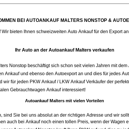
OMMEN BEI
AUTOANKAUF MALTERS NONSTOP
& AUTO
f
Ihr Auto an der Autoankauf Malters verkaufen
ters Nonstop
n Ankauf
und ebenso den
Autoexport
an und dies für jedes Auto. Bei uns spielt es gar keine Rolle, ob ihr Fahrzeug einen
hat. Darum sind wir für jeden
PKW Ankauf
/
LKW Ankauf
Verkäufer der perfekt
malen
Gebrauchtwagen Ankauf
interessiert!
Autoankauf Malters mit vielen Vorteilen
 Sie bei uns absolut an der richtigen Adresse und wir sollten uns 
 Ankauf noch einen tollen Preis, wenn der Wagen eine große Laufleistung aufweist. Bei uns spar