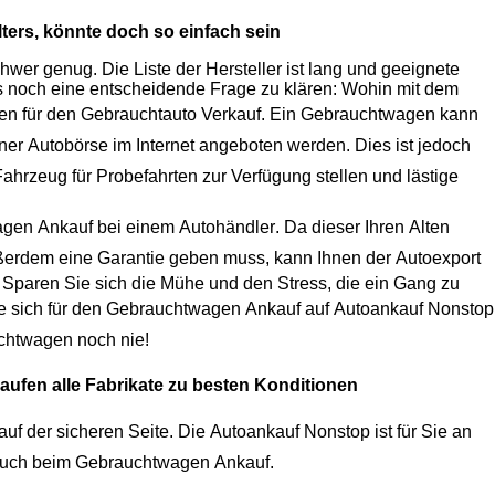
ters
, könnte doch so einfach sein
er genug. Die Liste der Hersteller ist lang und geeignete
Modelle gibt es viele. Wenn die Wahl getroffen ist, ist oftmals noch eine entscheidende Frage zu klären: Wohin mit dem
ten für den
Gebrauchtauto Verkauf
. Ein Gebrauchtwagen kann
iner
Autobörse
im Internet angeboten werden. Dies ist jedoch
Fahrzeug
für Probefahrten zur Verfügung stellen und lästige
agen Ankauf
bei einem
Autohändler
. Da dieser Ihren Alten
erdem eine Garantie geben muss, kann Ihnen der
Autoexport
 Sparen Sie sich die Mühe und den Stress, die ein Gang zu
 sich für den
Gebrauchtwagen Ankauf
auf
Autoankauf
Nonstop
chtwagen
noch nie!
aufen alle Fabrikate zu besten Konditionen
uf der sicheren Seite. Die
Autoankauf
Nonstop ist für Sie an
hnen optimalen Service, auch beim
Gebrauchtwagen Ankauf
.