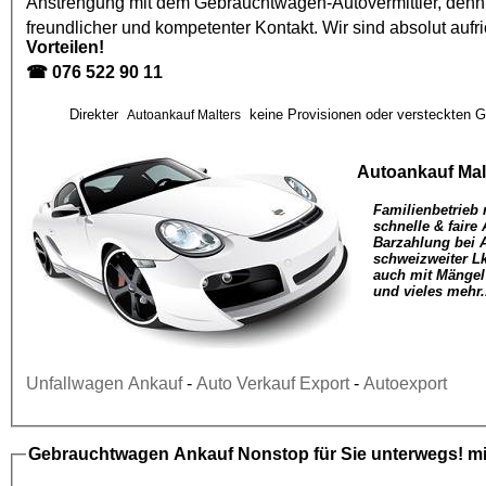
Anstrengung mit dem
Gebrauchtwagen
-Autovermittler, den
freundlicher und kompetenter Kontakt. Wir sind absolut aufr
Vorteilen!
☎
076 522 90 11
Direkter
keine Provisionen oder versteckten G
Autoankauf Malters
Autoankauf Mal
Familienbetrieb 
schnelle & faire
Barzahlung bei 
schweizweiter L
auch mit Mängel
und vieles mehr.
Unfallwagen Ankauf
-
Auto Verkauf Export
-
Autoexport
Gebrauchtwagen Ankauf
Nonstop für Sie unterwegs! mi