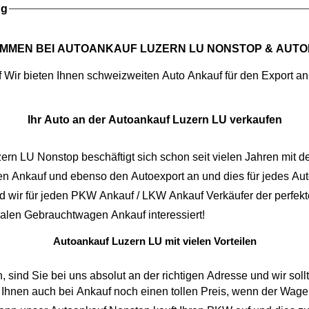
ng
MMEN BEI
AUTOANKAUF LUZERN LU NONSTOP
& AUTO
f
Ihr Auto an der Autoankauf Luzern LU verkaufen
zern LU Nonstop
n Ankauf
und ebenso den
Autoexport
an und dies für jedes Auto. Bei uns spielt es gar keine Rolle, ob ihr Fahrzeug einen
hat. Darum sind wir für jeden
PKW Ankauf
/
LKW Ankauf
Verkäufer der perfekt
malen
Gebrauchtwagen Ankauf
interessiert!
Autoankauf Luzern LU mit vielen Vorteilen
 Sie bei uns absolut an der richtigen Adresse und wir sollten uns 
h bei Ankauf noch einen tollen Preis, wenn der Wagen eine große Laufleistung aufweist. Bei 