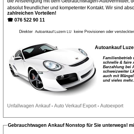
die Anstrengung mit dem
Gebrauchtwagen
-Autovermittler,
absolut freundlicher und kompetenter Kontakt. Wir sind abso
zahlreichen Vorteilen!
☎
076 522 90 11
Direkter
keine Provisionen oder versteckten
Autoankauf Luzern LU
Autoankauf Luze
Familienbetrieb 
schnelle & faire
Barzahlung bei 
schweizweiter L
auch mit Mängel
und vieles mehr.
Unfallwagen Ankauf
-
Auto Verkauf Export
-
Autoexport
Gebrauchtwagen Ankauf
Nonstop für Sie unterwegs! mi