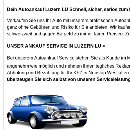
Dein
Autoankauf Luzern LU
Schnell, sicher, seriös zum
Verkaufen Sie uns Ihr Auto mit unserem praktischen
Autoan
ganz ohne Gebühren und Risiko für Sie anbieten. Wir kaufen jedes Modell mit den vier Ringen ab Baujahr 2002. Luzern LU
schweizweit und gegen Bargeld zu immer fairen Preisen. 
UNSER ANKAUF SERVICE IN LUZERN LU
>
Bei unserem
Autoankauf
Service stehen Sie als Kunde im Mi
angenehm wie mögl
Abholung und Bezahlung für Ihr KFZ in Nonstop Westfallen
überzeugen Sie sich selbst von unseren Serviceleistun