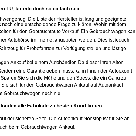
rn LU
, könnte doch so einfach sein
er genug. Die Liste der Hersteller ist lang und geeignete
Modelle gibt es viele. Wenn die Wahl getroffen ist, ist oftmals noch eine entscheidende Frage zu klären: Wohin mit dem
keiten für den
Gebrauchtauto Verkauf
. Ein Gebrauchtwagen kan
iner
Autobörse
im Internet angeboten werden. Dies ist jedoch
Fahrzeug
für Probefahrten zur Verfügung stellen und lästige
agen Ankauf
bei einem
Autohändler
. Da dieser Ihren Alten
erdem eine Garantie geben muss, kann Ihnen der
Autoexport
 Sparen Sie sich die Mühe und den Stress, die ein Gang zu
Sie sich für den
Gebrauchtwagen Ankauf
auf
Autoankauf
es
Gebrauchtwagen
noch nie!
 kaufen alle Fabrikate zu besten Konditionen
uf der sicheren Seite. Die
Autoankauf
Nonstop ist für Sie an
hnen optimalen Service, auch beim
Gebrauchtwagen Ankauf
.