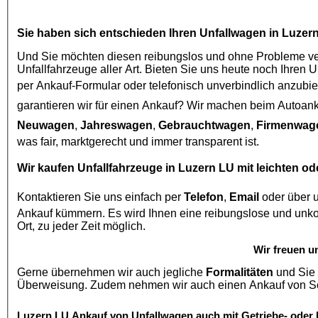
Sie haben sich entschieden Ihren
Unfallwagen in Luzer
Und Sie möchten diesen reibungslos und ohne Probleme ver
Unfallfahrzeuge aller Art. Bieten Sie uns heute noch Ihren 
per Ankauf-Formular oder telefonisch unverbindlich anzubie
garantieren wir für einen Ankauf? Wir machen beim
Autoank
Neuwagen
,
Jahreswagen
,
Gebrauchtwagen
,
Firmenwag
was fair, marktgerecht und immer transparent ist.
Wir kaufen
Unfallfahrzeuge in Luzern LU
mit leichten o
Kontaktieren Sie uns einfach per
Telefon
,
Email
oder über 
Ankauf kümmern. Es wird Ihnen eine reibungslose und unkomplizierte Abwicklung Garantiert und Besichtigungen auch vor
Ort, zu jeder Zeit möglich.
Wir freuen u
Gerne übernehmen wir auch jegliche
Formalitäten
und Sie 
Luzern LU
Ankauf von Unfallwagen
auch mit Getriebe- oder