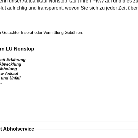
 denn unser
Autoankauf
Nonstop kauft Ihren
PKW
auf und dies zu
lut aufrichtig und transparent, wovon Sie sich zu jeder Zeit ü
 Gutachter Inserat oder Vermittlung Gebühren.
rn LU
Nonstop
mit Erfahrung
 Abwicklung
Abholung
kw Ankauf
 und Unfall
..
t Abholservice