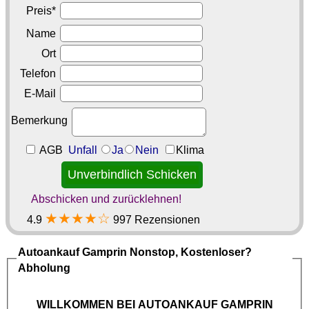
Preis*
Name
Ort
Telefon
E-Mail
Bemerkung
AGB
Unfall
Ja
Nein
Klima
Abschicken und zurücklehnen!
★★★★☆
4.9
997 Rezensionen
Autoankauf Gamprin
Nonstop, Kostenloser?
Abholung
WILLKOMMEN BEI
AUTOANKAUF GAMPRIN