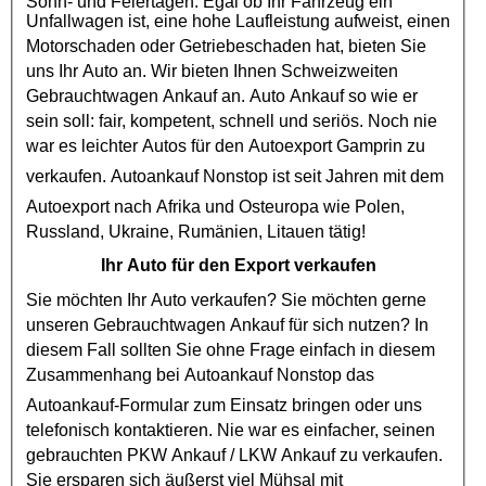
Sonn- und Feiertagen. Egal ob Ihr Fahrzeug ein
Unfallwagen ist, eine hohe Laufleistung aufweist, einen
Motorschaden
oder
Getriebeschaden
hat, bieten Sie
uns Ihr Auto an. Wir bieten Ihnen Schweizweiten
Gebrauchtwagen Ankauf
an. Auto Ankauf so wie er
sein soll: fair, kompetent, schnell und seriös. Noch nie
war es leichter Autos für den
Autoexport
Gamprin zu
verkaufen.
Autoankauf
Nonstop ist seit Jahren mit dem
Autoexport
nach Afrika und Osteuropa wie Polen,
Russland, Ukraine, Rumänien, Litauen tätig!
Ihr Auto für den Export verkaufen
Sie möchten Ihr Auto verkaufen? Sie möchten gerne
unseren
Gebrauchtwagen Ankauf
für sich nutzen? In
diesem Fall sollten Sie ohne Frage einfach in diesem
Zusammenhang bei
Autoankauf
Nonstop das
Autoankauf
-Formular zum Einsatz bringen oder uns
telefonisch kontaktieren. Nie war es einfacher, seinen
gebrauchten
PKW Ankauf
/
LKW Ankauf
zu verkaufen.
Sie ersparen sich äußerst viel Mühsal mit