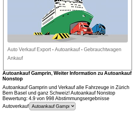
Auto Verkauf Export
-
Autoankauf
-
Gebrauchtwagen
Ankauf
Autoankauf Gamprin, Weiter Information zu Autoankauf
Nonstop
Autoankauf Gamprin und Verkauf alle Fahrzeuge in Zürich
Bern Basel und ganz Schweiz! Autoankauf Nonstop
Bewertung: 4.9 von 998 Abstimmungsergebnisse
Autoverkauf
Autoankauf Gamprin - Auto Ankauf - Autoexport Gamprin - Gebrauchtwagen
Ankauf - PKW Ankauf - Motorschaden Ankauf - Unfallwagen Ankauf - LKW
Ankauf - Autoexport - Autoankauf - Auto Ankauf - Gebrauchtwagen - PKW -
4
.
9
-
Motorschaden - Unfallwagen - LKW - Auto - Ankauf - Nutzfahrzeuge Ankauf -